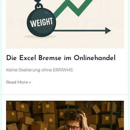
Die Excel Bremse im Onlinehandel
Keine Skalierung ohne ERP/WMS
Read More »
Wird
dein
Erfolg
zum
Problem?