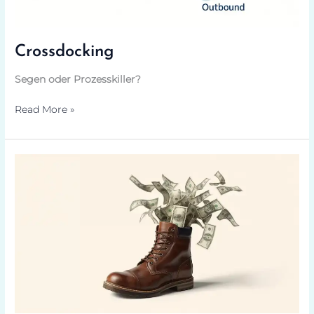
Crossdocking
Segen oder Prozesskiller?
Read More »
Bootstrapping
vs.
externe
Finanzierung
–
was
passt
zu
dir?